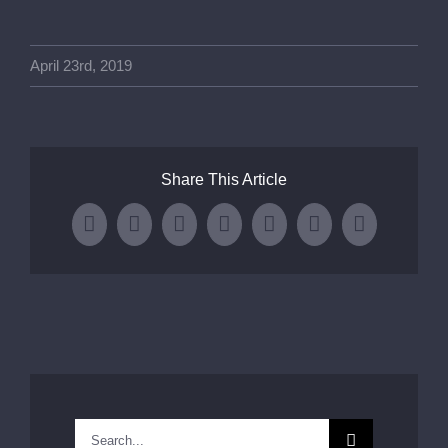
April 23rd, 2019
Share This Article
Facebook
X
LinkedIn
WhatsApp
Tumblr
Pinterest
Email
Search