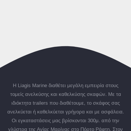
Η Liagis Marine διαθέτει μεγάλη εμπειρία στους
τομείς ανελκύσης και καθελκύσης σκαφών. Με τα
ιδιόκτητα trailers που διαθέτουμε, το σκάφος σας
ανελκύεται ή καθελκύεται γρήγορα και με ασφάλεια.
Οι εγκαταστάσεις μας βρίσκονται 300μ. από την
γλύστρα της Αγίας Μαρίνας στο Πόρτο Ράφτη. Στον