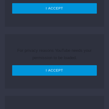
I ACCEPT
For privacy reasons YouTube needs your
permission to be loaded.
I ACCEPT