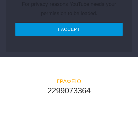
For privacy reasons YouTube needs your
permission to be loaded.
I ACCEPT
ΓΡΑΦΕΙΟ
2299073364