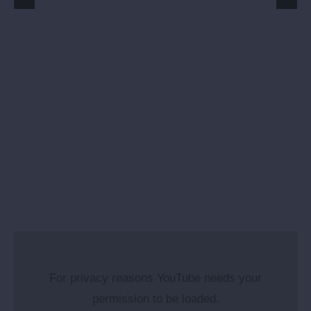
For privacy reasons YouTube needs your
permission to be loaded.