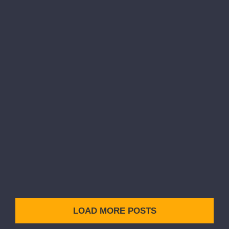
Cable Networking
CABLE NETWORKS Proin eget velit quis
lorem euismod pulvinar. Phasellus lobortis
tellus dignissim metus varius volutpat.
Integer a lacus mauris. SERVICE
INFORMATION Q [...]
LOAD MORE POSTS