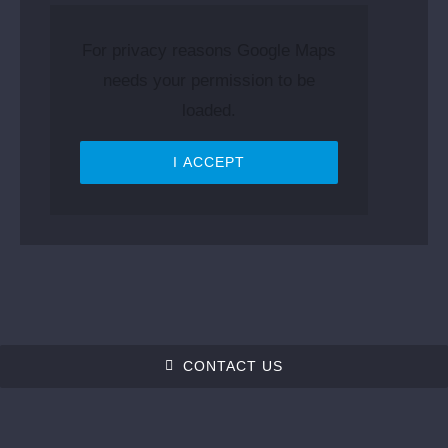
For privacy reasons Google Maps
needs your permission to be
loaded.
I ACCEPT
CONTACT US