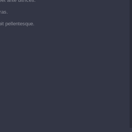
et ante ultrices.
ras.
it pellentesque.