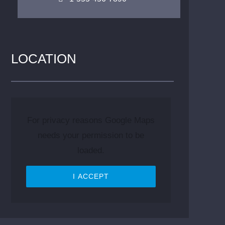
LOCATION
For privacy reasons Google Maps
needs your permission to be
loaded.
I ACCEPT