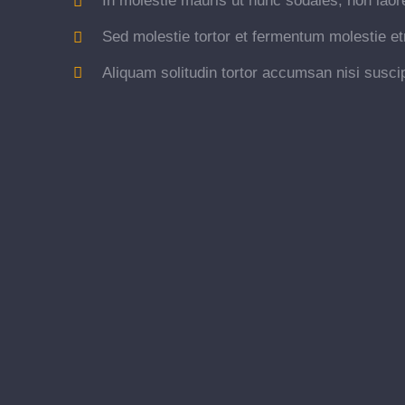
In molestie mauris ut nunc sodales, non laore
Sed molestie tortor et fermentum molestie et
Aliquam solitudin tortor accumsan nisi suscip